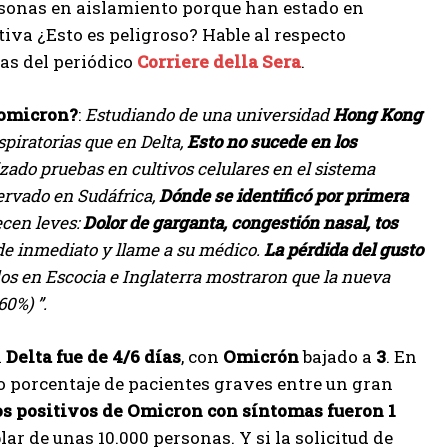
rsonas en aislamiento porque han estado en
tiva
¿Esto es peligroso? Hable al respecto
gas del periódico
Corriere della Sera
.
 omicron?
:
Estudiando de una universidad
Hong Kong
piratorias que en Delta,
Esto no sucede en los
lizado pruebas en cultivos celulares en el sistema
servado en Sudáfrica,
Dónde se identificó por primera
ecen leves:
Dolor de garganta, congestión nasal, tos
 de inmediato y llame a su médico.
La pérdida del gusto
dos en Escocia e Inglaterra mostraron que la nueva
0%) ”.
i
Delta fue de 4/6 días
, con
Omicrón
bajado a
3
. En
 porcentaje de pacientes graves entre un gran
s positivos de Omicron con síntomas fueron 1
ar de unas 10.000 personas. Y si la solicitud de