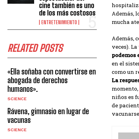
cine también es uno
hospitaliz
de los más costosos
Además, lo
mucha aten
ENTRETENIMIENTO
Además, 
RELATED POSTS
veces). La
podemos e
en el sist
«Ella soñaba con convertirse en
como un re
abogada de derechos
La respues
humanos».
momento, e
niños es 
SCIENCE
de pacien
Rávena, gimnasio en lugar de
vacunarse
vacunas
SCIENCE