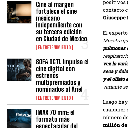
positivos
Cine al margen
contacto c
fortalece el cine
mexicano
Giuseppe 
independiente con
su tercera edición
El expert
en Ciudad de México
Muestra qu
ENTRETENIMIENTO
pulmones q
respiratori
SOFA DGTL impulsa el
vez la var
cine digital con
seca y dol
estrenos
y el olfat
multipremiados y
variante se
nominados al Ariel
ENTRETENIMIENTO
Luego hay 
cualquier 
IMAX 70 mm: el
número de 
formato más
millón de 
espectacular del