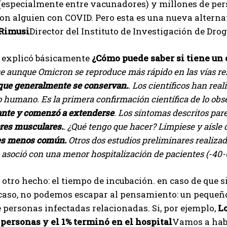
 (especialmente entre vacunadores) y millones de pe
on alguien con COVID. Pero esta es una nueva alterna
Rimusi
Director del Instituto de Investigación de Dro
o explicó básicamente
¿Cómo puede saber si tiene un
e aunque Omicron se reproduce más rápido en las vías res
ue generalmente se conservan.
. Los científicos han rea
o humano. Es la primera confirmación científica de lo ob
iante y comenzó a extenderse
. Los síntomas descritos par
ores musculares.
. ¿Qué tengo que hacer? Límpiese y aísle
o es menos común.
Otros dos estudios preliminares realiza
 asoció con una menor hospitalización de pacientes (-40-6
otro hecho: el tiempo de incubación. en caso de que s
caso, no podemos escapar al pensamiento: un pequeño
personas infectadas relacionadas. Si, por ejemplo,
Lo
personas y el 1% terminó en el hospital
Vamos a habl