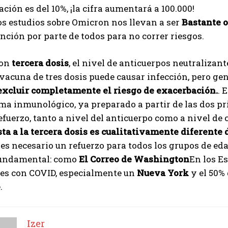
ación es del 10%, ¡la cifra aumentará a 100.000!
s estudios sobre Omicron nos llevan a ser
Bastante o
ción por parte de todos para no correr riesgos.
con
tercera dosis
, el nivel de anticuerpos neutralizan
 vacuna de tres dosis puede causar infección, pero g
xcluir completamente el riesgo de exacerbación.
. 
ema inmunológico, ya preparado a partir de las dos p
fuerzo, tanto a nivel del anticuerpo como a nivel de c
I WANT IN
ta a la tercera dosis es cualitativamente diferente d
I've read and accept the
Privacy Policy
.
s necesario un refuerzo para todos los grupos de edad
fundamental: como
El Correo de Washington
En los Es
tes con COVID, especialmente un
Nueva York
y el 50%
Izer
.
Izer