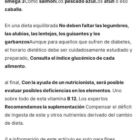
omega 3
Como
salmón
Los
pescado azul
Los
atún
o eso
caballa
.
En una dieta equilibrada
No deben faltar las legumbres,
las alubias, las lentejas, los guisantes y los
garbanzos
Aunque para aquellos que sufren de diabetes,
el horario dietético debe ser cuidadosamente estudiado y
preparado,
Consulta el índice glucémico de cada
alimento
.
al final,
Con la ayuda de un nutricionista, será posible
evaluar posibles deficiencias en los elementos
. Uno
sobre todo de esta vitamina
B 12.
Los expertos
Recomendamos la suplementación
Compensar el déficit
de ingesta de este y otros nutrientes derivado del cambio
de dieta.
(La información de este artículo es solo para fines