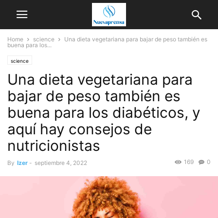
Home
science
Una dieta vegetariana para bajar de peso también es
buena para los...
science
Una dieta vegetariana para
bajar de peso también es
buena para los diabéticos, y
aquí hay consejos de
nutricionistas
169
0
By
Izer
-
septiembre 4, 2022