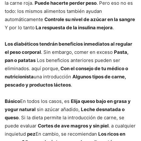
la carne roja.
Puede hacerte perder peso
. Pero eso no es
todo: los mismos alimentos también ayudan
automáticamente
Controle su nivel de azúcar en la sangre
Y por lo tanto
La respuesta de la insulina mejora
.
Los diabéticos tendrán beneficios inmediatos al regular
el peso corporal
. Sin embargo, comer en exceso
Pasta,
pan o patatas
Los beneficios anteriores pueden ser
eliminados. aquí porque,
Con el consejo de tu médico o
nutricionista
una introducción
Algunos tipos de carne,
pescado y productos lácteos
.
Básico
En todos los casos, es
Elija queso bajo en grasa y
yogur natural
sin azúcar añadido,
Leche desnatada o
queso
. Si la dieta permite la introducción de carne, se
puede evaluar
Cortes de ave magros y sin piel
. a cualquier
inquietud
pez
En cambio, se recomiendan
Los ricos en