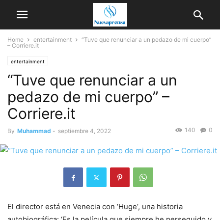
Home
entertainment
“Tuve que renunciar a un pedazo de mi cuerpo”
– Corriere.it
entertainment
“Tuve que renunciar a un
pedazo de mi cuerpo” –
Corriere.it
140
0
By
Muhammad
-
septiembre 4, 2022
El director está en Venecia con ‘Huge’, una historia
autobiográfica: ‘Es la película que siempre he perseguido y