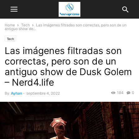
Home
Tech
Las imágenes filtradas son correctas, pero son de un
antiguo show de...
Tech
Las imágenes filtradas son
correctas, pero son de un
antiguo show de Dusk Golem
– Nerd4.life
184
0
By
Ayhan
-
septiembre 4, 2022