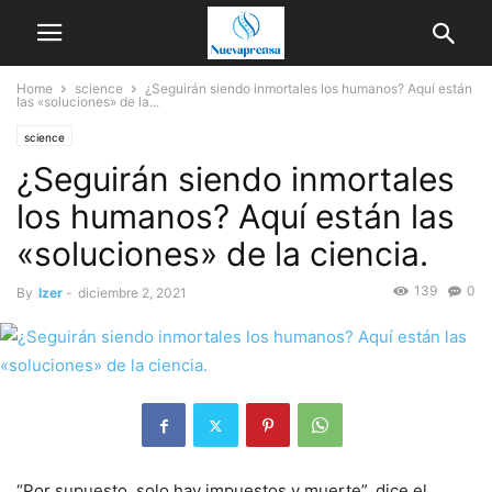
Home
science
¿Seguirán siendo inmortales los humanos? Aquí están
las «soluciones» de la...
science
¿Seguirán siendo inmortales
los humanos? Aquí están las
«soluciones» de la ciencia.
139
0
By
Izer
-
diciembre 2, 2021
“Por supuesto, solo hay impuestos y muerte”, dice el