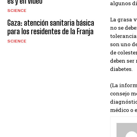
es y en video
algunos di
SCIENCE
La grasa v
Gaza: atención sanitaria básica
no se debe
para los residentes de la Franja
tolerancia
SCIENCE
son uno de
de coleste
deben ser 
diabetes.
(La inform
consejo mé
diagnóstic
médico o e