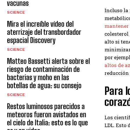
vacunas
Incluso la
SCIENCE
metabólico
Mira el increíble vídeo del
mantener s
aterrizaje del transbordador
colesterol
espacial Discovery
alto si te
minimizar 
SCIENCE
por ejemp
Matteo Bassetti alerta sobre el
altos de a
riesgo de contaminación de
reducción 
bacterias y moho en las
botellas de agua: su consejo
Para l
SCIENCE
corazó
Restos luminosos parecidos a
meteoros fueron avistados en
Los cientí
el cielo de Italia: esto es lo que
LDL. Esto 