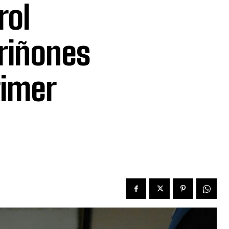
rol
 riñones
rimer