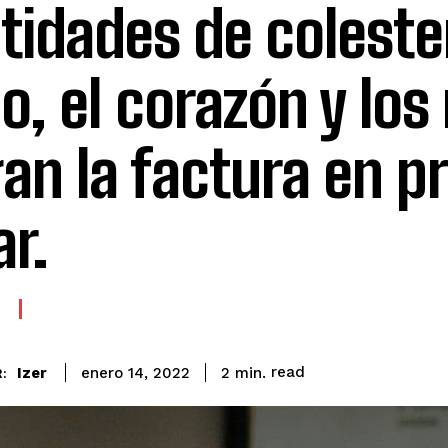
tidades de coleste
o, el corazón y los
an la factura en p
ar.
read
Izer
2
min.
enero 14, 2022
: