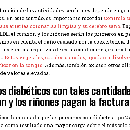
 función de las actividades cerebrales depende en gr
I've read and accept the
Privacy Policy
.
s. En este sentido, es importante recordar
Controle s
us arterias coronarias limpias y su cerebro sano.
Esp
 LDL, el corazón y los riñones serán los primeros en 
Izer
nemos en cuenta el daño causado por la coexistencia d
los efectos negativos de estas condiciones, es una b
lo
Estos vegetales, cocidos o crudos, ayudan a disolver
zúcar en la sangre
. Además, también existen otros al
de valores elevados.
os diabéticos con tales cantidade
n y los riñones pagan la factura
ficos han notado que las personas con diabetes tipo 2
da como resultado una mayor carga sobre el músculo 