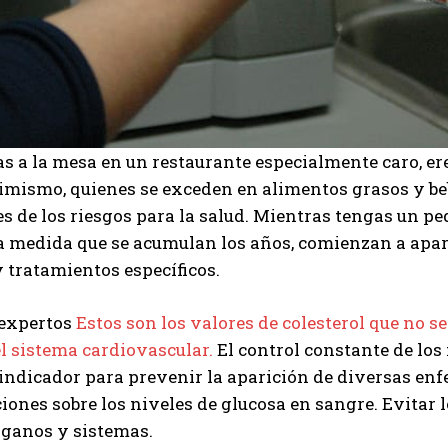
tas a la mesa en un restaurante especialmente caro, e
simismo, quienes se exceden en alimentos grasos y b
s de los riesgos para la salud. Mientras tengas un peq
 a medida que se acumulan los años, comienzan a apar
 tratamientos específicos.
 expertos
Estos son los valores de colesterol que no s
l sistema cardiovascular.
El control constante de los 
indicador para prevenir la aparición de diversas en
iones sobre los niveles de glucosa en sangre. Evitar l
ganos y sistemas.
I WANT IN