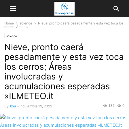
Home
science
Nieve, pronto caerá pesadamente y esta vez toca los
cerros; Áreas...
science
Nieve, pronto caerá
pesadamente y esta vez toca
los cerros; Áreas
involucradas y
acumulaciones esperadas
»ILMETEO.it
135
0
By
Izer
-
noviembre 19, 2022