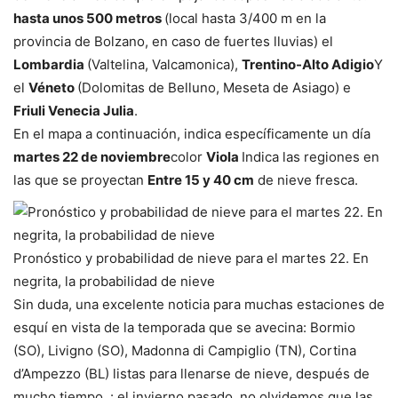
hasta unos 500 metros
(local hasta 3/400 m en la
provincia de Bolzano, en caso de fuertes lluvias) el
Lombardia
(Valtelina, Valcamonica),
Trentino-Alto Adigio
Y
el
Véneto
(Dolomitas de Belluno, Meseta de Asiago) e
Friuli Venecia Julia
.
En el mapa a continuación, indica específicamente un día
martes 22 de noviembre
color
Viola
Indica las regiones en
las que se proyectan
Entre 15 y 40 cm
de nieve fresca.
Pronóstico y probabilidad de nieve para el martes 22. En
negrita, la probabilidad de nieve
Sin duda, una excelente noticia para muchas estaciones de
esquí en vista de la temporada que se avecina: Bormio
(SO), Livigno (SO), Madonna di Campiglio (TN), Cortina
d’Ampezzo (BL) listas para llenarse de nieve, después de
mucho tiempo. : el invierno pasado, no olvidemos que las