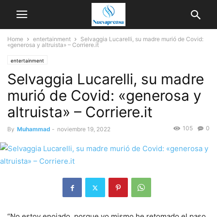
Home
entertainment
Selvaggia Lucarelli, su madre murió de Covid:
«generosa y altruista» – Corriere.it
entertainment
Selvaggia Lucarelli, su madre
murió de Covid: «generosa y
altruista» – Corriere.it
105
0
By
Muhammad
-
noviembre 19, 2022
“No estoy enojado, porque yo mismo he retomado el paso