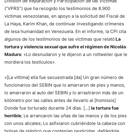
División de Reparación y Participación de las Víctimas
(“VPRS”) que ha recogido los testimonios de 8.900
víctimas venezolanas, en apoyo a la solicitud del Fiscal de
La Haya, Karim Khan, de continuar investigando crímenes
de lesa humanidad en Venezuela. En el informe, la CPI cita
algunos de los testimonios de las víctimas que relató
La
tortura y violencia sexual que sufre el régimen de Nicolás
Maduro
: «Lo desnudaron y le dijeron a un rottweiler que le
mordiera los testículos».
«[La vittima] ella fue secuestrada [da] Un gran número de
funcionarios del SEBIN que lo amarraron de pies y manos,
lo amarraron al auto del SEBIN y lo arrastraron más de un
kilómetro por las calles antes de llevarlo al [homissis]
Donde fue torturado durante 24 días. […]
la tortura fue
horrible
; Le arrancaron las uñas de las manos y de los pies
con unos alicates; Lo asfixiaron cubriéndole la cabeza con
bolsas de plástico que contenían pesticidas, dañándole