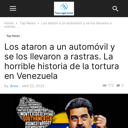
Home
Top News
Los ataron a un automóvil y se los llevaron a
rastras. ...
Top News
Los ataron a un automóvil y
se los llevaron a rastras. La
horrible historia de la tortura
en Venezuela
172
0
By
Arzu
-
abril 23, 2023