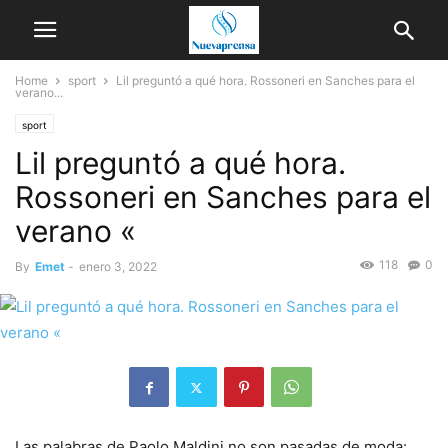
Home
sport
Lil preguntó a qué hora. Rossoneri en Sanches para el
verano...
sport
Lil preguntó a qué hora.
Rossoneri en Sanches para el
verano «
118
0
By
Emet
-
enero 3, 2022
Las palabras de Paolo Maldini no son pasadas de moda: