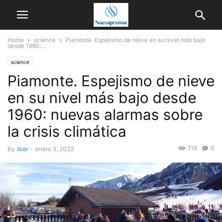
Home
science
Piamonte. Espejismo de nieve en su nivel más bajo
desde 1960:...
science
Piamonte. Espejismo de nieve
en su nivel más bajo desde
1960: nuevas alarmas sobre
la crisis climática
118
0
By
Izer
-
enero 3, 2022