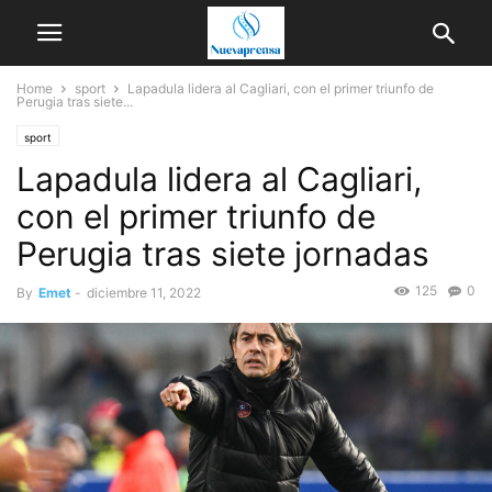
Home
sport
Lapadula lidera al Cagliari, con el primer triunfo de
Perugia tras siete...
sport
Lapadula lidera al Cagliari,
con el primer triunfo de
Perugia tras siete jornadas
125
0
By
Emet
-
diciembre 11, 2022