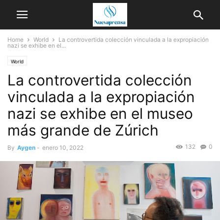
Home
World
La controvertida colección vinculada a la expropiación
nazi se exhibe en el...
World
La controvertida colección
vinculada a la expropiación
nazi se exhibe en el museo
más grande de Zúrich
132
0
By
Aygen
-
enero 10, 2022