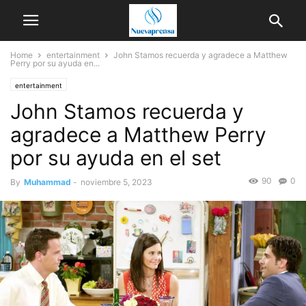
Home
entertainment
John Stamos recuerda y agradece a Matthew
Perry por su ayuda en...
entertainment
John Stamos recuerda y
agradece a Matthew Perry
por su ayuda en el set
90
0
By
Muhammad
-
noviembre 5, 2023