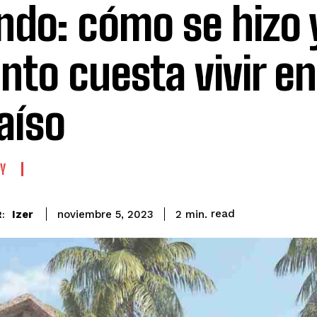
do: cómo se hizo 
nto cuesta vivir en
aíso
Y
read
Izer
2
min.
noviembre 5, 2023
: