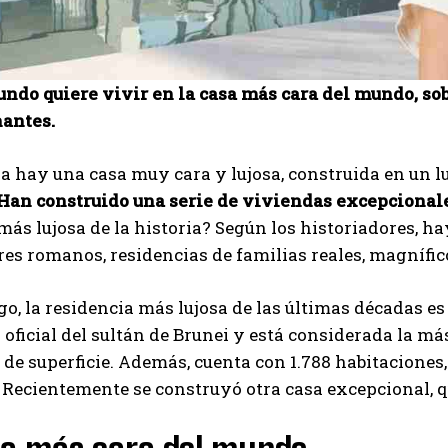
ndo quiere vivir en la casa más cara del mundo, sobr
antes.
ra hay una casa muy cara y lujosa, construida en un lug
Han construido una serie de viviendas excepcionale
 más lujosa de la historia? Según los historiadores, h
s romanos, residencias de familias reales, magnífic
o, la residencia más lujosa de las últimas décadas es
 oficial del sultán de Brunei y está considerada la 
de superficie. Además, cuenta con 1.788 habitaciones
 Recientemente se construyó otra casa excepcional, q
I WANT IN