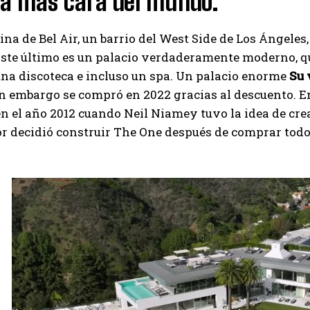
sa más cara del mundo.
I've read and accept the
Privacy Policy
.
ina de Bel Air, un barrio del West Side de Los Ángele
ste último es un palacio verdaderamente moderno, que
una discoteca e incluso un spa. Un palacio enorme
Su 
Izer
n embargo se compró en 2022 gracias al descuento. En
 el año 2012 cuando Neil Niamey tuvo la idea de crear
r decidió construir The One después de comprar todo 