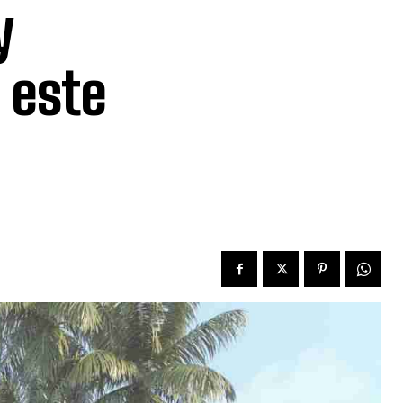
y
 este