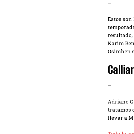
–
Estos son 
temporada,
resultado,
Karim Benz
Osimhen se
Gallia
–
Adriano Ga
tratamos d
llevar a M
Toda la se