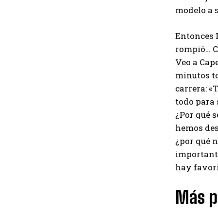
modelo a s
Entonces I
rompió… Cu
Veo a Cape
minutos to
carrera: «
todo para 
¿Por qué s
hemos des
¿por qué n
importante
hay favori
Más p