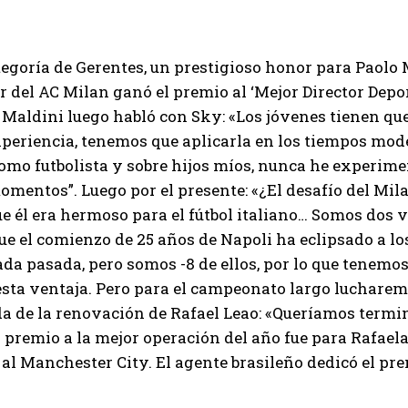
tegoría de Gerentes, un prestigioso honor para Paolo
 del AC Milan ganó el premio al ‘Mejor Director Depor
 Maldini luego habló con Sky: «Los jóvenes tienen qu
xperiencia, tenemos que aplicarla en los tiempos mo
omo futbolista y sobre hijos míos, nunca he experime
mentos”. Luego por el presente: «¿El desafío del Mil
ue él era hermoso para el fútbol italiano… Somos do
ue el comienzo de 25 años de Napoli ha eclipsado a 
da pasada, pero somos -8 de ellos, por lo que tenemo
esta ventaja. Pero para el campeonato largo lucharemo
a de la renovación de Rafael Leao: «Queríamos termin
l premio a la mejor operación del año fue para Rafael
l Manchester City. El agente brasileño dedicó el pre
I WANT IN