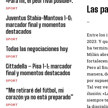
«Para mí, el peor rival posible».
Las pa
SPORT
Juventus Stabia-Mantova 1-0:
–
marcador final y momentos
destacados
Entre los 
SPORT
2023. Y qu
ha termina
Todas las negociaciones hoy
Milán abre
SPORT
fortalecen
Cittadella – Pisa 1-1: marcador
Pero al fi
final y momentos destacados
manera, de
por supues
SPORT
Tal vez ve
“Me retiraré del fútbol, ​​mi
ilusión: «
corazón ya no está preparado”
siempre te
SPORT
la discipl