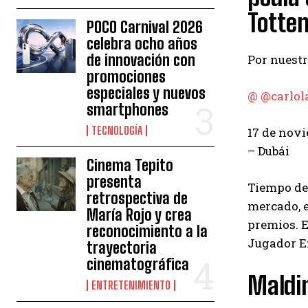
Totte
POCO Carnival 2026
celebra ocho años
de innovación con
Por nuest
promociones
especiales y nuevos
@ @carlol
smartphones
TECNOLOGÍA
17 de nov
– Dubái
Cinema Tepito
presenta
Tiempo de 
retrospectiva de
mercado, e
María Rojo y crea
premios. E
reconocimiento a la
Jugador E
trayectoria
cinematográfica
Maldi
ENTRETENIMIENTO