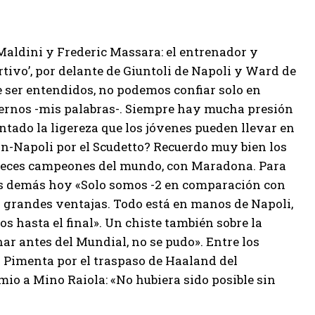
 Maldini y Frederic Massara: el entrenador y
tivo’, por delante de Giuntoli de Napoli y Ward de
e ser entendidos, no podemos confiar solo en
dernos -mis palabras-. Siempre hay mucha presión
ntado la ligereza que los jóvenes pueden llevar en
an-Napoli por el Scudetto? Recuerdo muy bien los
s veces campeones del mundo, con Maradona. Para
los demás hoy «Solo somos -2 en comparación con
s grandes ventajas. Todo está en manos de Napoli,
s hasta el final». Un chiste también sobre la
ar antes del Mundial, no se pudo». Entre los
a Pimenta por el traspaso de Haaland del
mio a Mino Raiola: «No hubiera sido posible sin