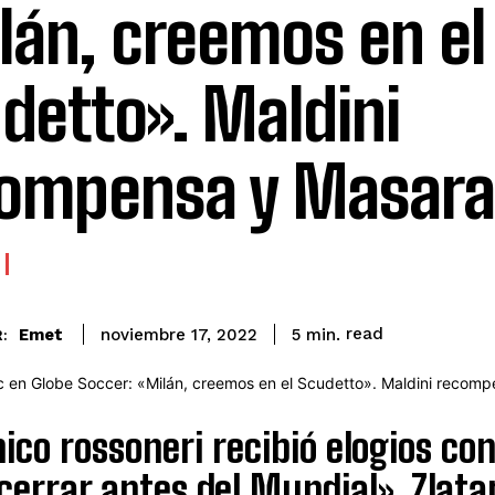
lán, creemos en el
detto». Maldini
ompensa y Masara
read
Emet
5
min.
noviembre 17, 2022
:
nico rossoneri recibió elogios c
cerrar antes del Mundial». Zlata