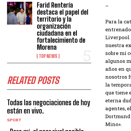
Farid Rentería
–
destaca el papel del
territorio y la
Para la ca
organización
entrenador
ciudadana en el
Liverpool.
fortalecimiento de
nuestra e
Morena
sobre mí c
TOP NEWS
algunos mo
años en q
nosotros f
RELATED POSTS
la tempora
que tiene 
eterna dud
Todas las negociaciones de hoy
agentes, e
están en vivo.
Dortmund a
SPORT
Mino».