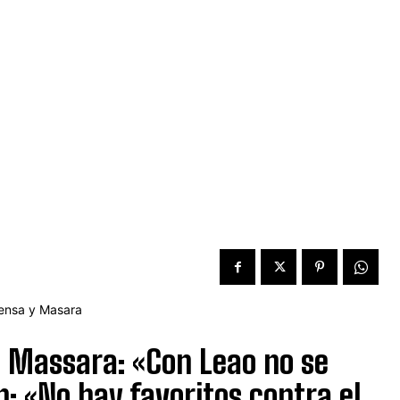
on Massara: «Con Leao no se
n: «No hay favoritos contra el