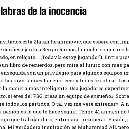
labras de la inocencia
I've read and accept the
Privacy Policy
.
Emet
invitados está Zlatan Ibrahimovic, que espera con imp
e confiesa junto a Sergio Ramos, la noche en que recib
do, er, relájate … ¡Todavía estoy jugando!”). Entre pr
 un libro de recuerdos, pero mira al futuro con más p
 enseguida son un privilegio para algunos equipos i
nal las inversiones hacen crecer a todos -explica-. Los
 la manera más inteligente. Usa jugadores experimen
to, si eres del PSG, creas un equipo de ensueño». Sobre
ré todos los partidos. O tal vez me veré entrenar». A
La pasión es lo que te hace seguir. Tengo 41 años, si n
ngo que trabajar duro, entrenar». , recuperar. Pasión,
ina. Mi verdadera inspiración es Muhammad Ali, pero 