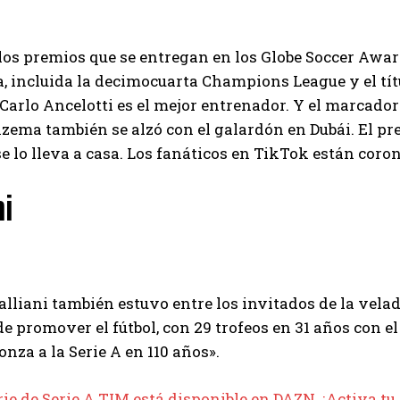
los premios que se entregan en los Globe Soccer Award
 incluida la decimocuarta Champions League y el títu
 Carlo Ancelotti es el mejor entrenador. Y el marcador
ema también se alzó con el galardón en Dubái. El pr
 lo lleva a casa. Los fanáticos en TikTok están cor
ni
lliani también estuvo entre los invitados de la velad
e promover el fútbol, ​​con 29 trofeos en 31 años con 
onza a la Serie A en 110 años».
rie de Serie A TIM está disponible en DAZN. ¡Activa tu 