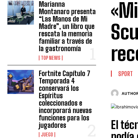
«Mi
Marianna
Montanaro presenta
“Las Manos de Mi
Scu
Madre”, un libro que
rescata la memoria
familiar a través de
rec
la gastronomía
TOP NEWS
Fortnite Capítulo 7
SPORT
Temporada 4
conservará los
AUTHOR
Espíritus
coleccionados e
incorporará nuevas
funciones para los
El téc
jugadores
podía 
JUEGO