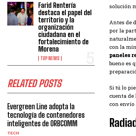
Farid Rentería
solución m
destaca el papel del
territorio y la
Antes de d
organización
por la par
ciudadana en el
naturalmen
fortalecimiento de
con la mí
Morena
paneles re
TOP NEWS
bueno es q
preparació
RELATED POSTS
Si tú lo p
cuenta de l
con envío 
Evergreen Line adopta la
tecnología de contenedores
Radiad
inteligentes de ORBCOMM
TECH