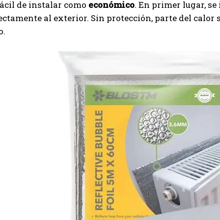
ácil de instalar como
económico
. En primer lugar, se
ectamente al exterior. Sin protección, parte del calor 
I've read and accept the
Privacy Policy
.
o.
Ayhan