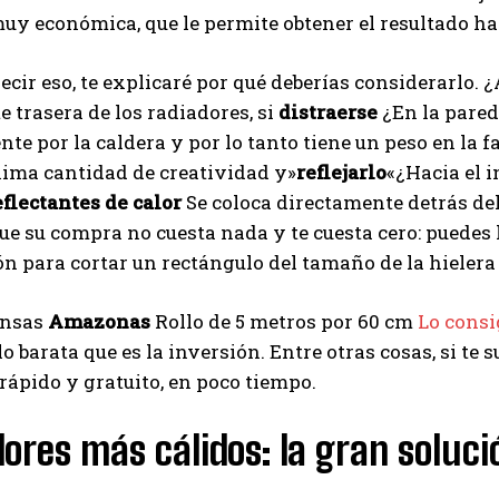
uy económica, que le permite obtener el resultado h
ecir eso, te explicaré por qué deberías considerarlo
te trasera de los radiadores, si
distraerse
¿En la pared
te por la caldera y por lo tanto tiene un peso en la fa
nima cantidad de creatividad y»
reflejarlo
«¿Hacia el i
flectantes de calor
Se coloca directamente detrás de
ue su compra no cuesta nada y te cuesta cero: puedes 
n para cortar un rectángulo del tamaño de la hielera 
iensas
Amazonas
Rollo de 5 metros por 60 cm
Lo consi
o barata que es la inversión. Entre otras cosas, si te s
rápido y gratuito, en poco tiempo.
ores más cálidos: la gran soluc
I WANT IN