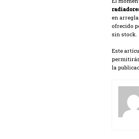
El momento
radiadore
en arregla
ofrecido p
sin stock.
Este artíc
permitirán
la publica