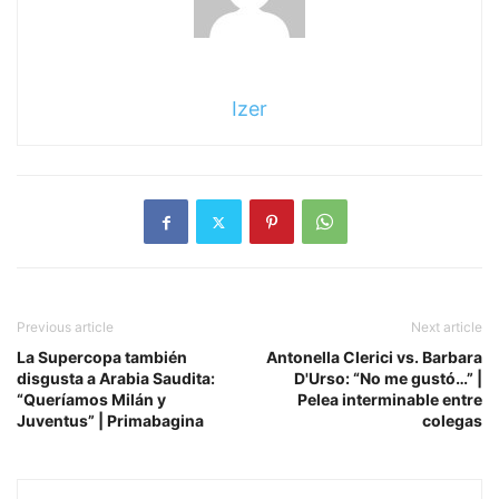
Izer
Previous article
Next article
La Supercopa también
Antonella Clerici vs. Barbara
disgusta a Arabia Saudita:
D'Urso: “No me gustó…” |
“Queríamos Milán y
Pelea interminable entre
Juventus” | Primabagina
colegas