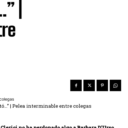
…” |
tre
Clerici no ha perdonado algo a Barbara D'Urso.