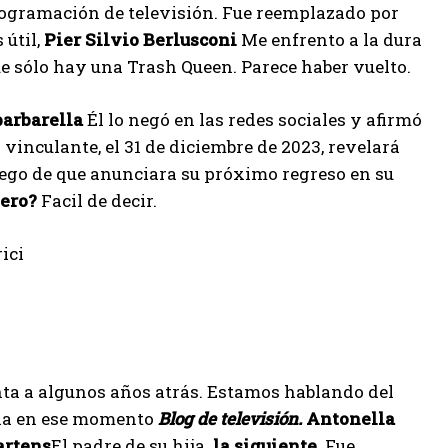
rogramación de televisión. Fue reemplazado por
útil,
Pier Silvio Berlusconi
Me enfrento a la dura
ue sólo hay una Trash Queen. Parece haber vuelto.
barbarella
Él lo negó en las redes sociales y afirmó
 vinculante, el 31 de diciembre de 2023, revelará
uego de que anunciara su próximo regreso en su
lero?
Facil de decir.
onta a algunos años atrás. Estamos hablando del
ticia en ese momento
Blog de televisión.
Antonella
artens
El padre de su hija.
la siguiente,
Fue