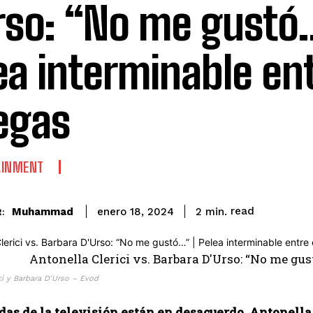
rso: “No me gustó
ea interminable en
egas
AINMENT
read
Muhammad
2
min.
enero 18, 2024
:
ci y Barbara D'Urso – Evod
as de la televisión están en desacuerdo. Antonella 