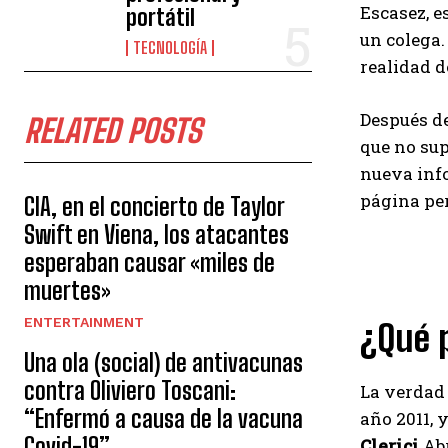
Escasez, e
portátil
un colega
TECNOLOGÍA
realidad d
Después de
RELATED POSTS
que no sup
nueva info
página per
CIA, en el concierto de Taylor
Swift en Viena, los atacantes
esperaban causar «miles de
muertes»
ENTERTAINMENT
¿Qué p
Una ola (social) de antivacunas
contra Oliviero Toscani:
La verdad 
“Enfermó a causa de la vacuna
año 2011, 
Covid-19”.
Clerici
Abr