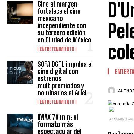
D'U
Cine al margen
fortalece el cine
mexicano
Pel
independiente con
su tercera edición
en Ciudad de México
col
ENTRETENIMIENTO
SOFA DGTL impulsa el
cine digital con
ENTERT
estrenos
multipremiados y
AUTHOR
nominados al Ariel
ENTRETENIMIENTO
IMAX 70 mm: el
Antonella Cleri
formato más
espectacular del
Dos leyend