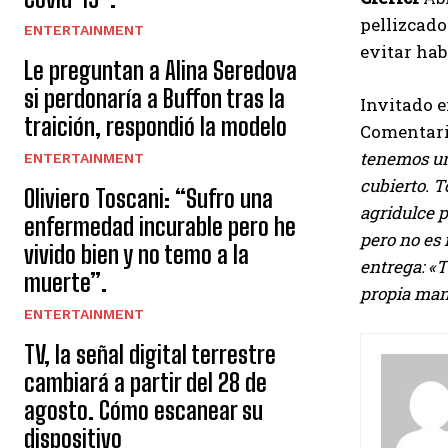
pellizcado
ENTERTAINMENT
evitar hab
Le preguntan a Alina Seredova
si perdonaría a Buffon tras la
Invitado 
traición, respondió la modelo
Comentario
tenemos un
ENTERTAINMENT
cubierto. T
Oliviero Toscani: “Sufro una
agridulce p
enfermedad incurable pero he
pero no es 
vivido bien y no temo a la
entrega: «T
muerte”.
propia mane
ENTERTAINMENT
s
TV, la señal digital terrestre
i
cambiará a partir del 28 de
agosto. Cómo escanear su
g
dispositivo