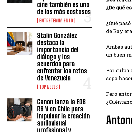
cine también es uno
¿De qué e
de los más costosos
ENTRETENIMIENTO
¿Qué pasó
de Ray era
Stalin González
destaca la
Ambas auté
importancia del
un buen mo
diálogo y los
acuerdos para
enfrentar los retos
Por culpa 
de Venezuela
sepa hacer
TOP NEWS
Pero enton
Canon lanza la EOS
¿Cuéntanos
R6 V en Chile para
impulsar la creación
Antone
audiovisual
profesional y