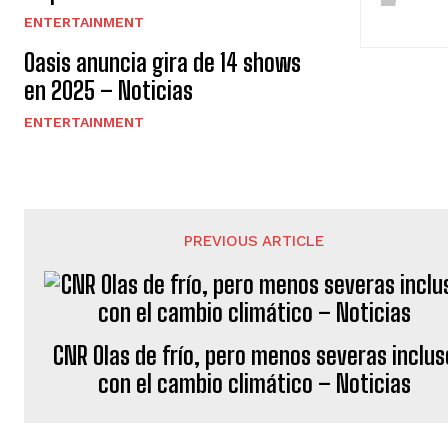
u
ENTERTAINMENT
e
Oasis anuncia gira de 14 shows
l
en 2025 – Noticias
e
ENTERTAINMENT
y
e
n
PREVIOUS ARTICLE
d
o
CNR Olas de frío, pero menos severas inclus
con el cambio climático – Noticias