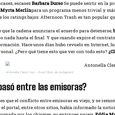
scasez, escasez
Barbara Durso
Se puede sentir en la p
.
Myrta Merlín
para un programa menos trivial y más 
e los ratings bajos: Afternoon Trash es tan popular q
 que la cadena anunciara el acuerdo para detenerse,
o nada hasta el final. Y que cuando expire el contrato
rmación. Hace unos días hubo revuelo en Internet, l
sonal. ¿Pero qué tiene esto que ver con todo esto?
¿C
I WANT IN
I've read and accept the
Privacy Policy
.
Antonella Clerici hoy – Evod (foto de Instagram)
asó entre las emisoras?
Muhammad
es que el conflicto entre emisoras es viejo, y se rem
y el portal, entre otros sitios, había informado la no
umada por los chismes, su entonces pareja,
Eddie M