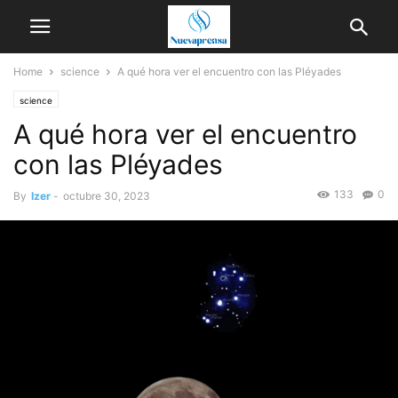
Home
science
A qué hora ver el encuentro con las Pléyades
science
A qué hora ver el encuentro
con las Pléyades
133
0
By
Izer
-
octubre 30, 2023