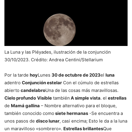
La Luna y las Pléyades, ilustración de la conjunción
30/10/2023. Crédito: Andrea Centini/Stellarium
Por la tarde
hoy
Lunes
30 de octubre de 2023
el
luna
adentro
Conjunción estelar
Con el cúmulo de estrellas
abierto
candelabro
Una de las cosas más maravillosas.
Cielo profundo
Visible
también
A simple vista
. el
estrellas
de
Mamá gallina
– Nombre alternativo para el bloque,
también conocido como
siete hermanas
-Se encuentra a
unos pasos de
disco lunar
, casi encima; Esto le da a la luna
un maravilloso «sombrero».
Estrellas brillantes
Que