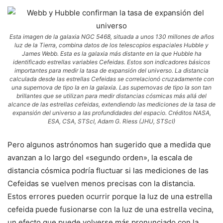
Esta imagen de la galaxia NGC 5468, situada a unos 130 millones de años
luz de la Tierra, combina datos de los telescopios espaciales Hubble y
James Webb. Esta es la galaxia más distante en la que Hubble ha
identificado estrellas variables Cefeidas. Estos son indicadores básicos
importantes para medir la tasa de expansión del universo. La distancia
calculada desde las estrellas Cefeidas se correlacionó cruzadamente con
una supernova de tipo Ia en la galaxia. Las supernovas de tipo Ia son tan
brillantes que se utilizan para medir distancias cósmicas más allá del
alcance de las estrellas cefeidas, extendiendo las mediciones de la tasa de
expansión del universo a las profundidades del espacio. Créditos NASA,
ESA, CSA, STScI, Adam G. Riess (JHU, STScI)
Pero algunos astrónomos han sugerido que a medida que
avanzan a lo largo del «segundo orden», la escala de
distancia cósmica podría fluctuar si las mediciones de las
Cefeidas se vuelven menos precisas con la distancia.
Estos errores pueden ocurrir porque la luz de una estrella
cefeida puede fusionarse con la luz de una estrella vecina,
un efecto que puede volverse más pronunciado con la