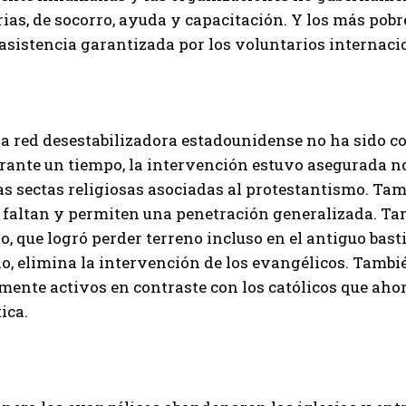
as, de socorro, ayuda y capacitación. Y los más pobre
 asistencia garantizada por los voluntarios internaci
la red desestabilizadora estadounidense no ha sido c
rante un tiempo, la intervención estuvo asegurada no
tas sectas religiosas asociadas al protestantismo. Tam
faltan y permiten una penetración generalizada. Tamb
o, que logró perder terreno incluso en el antiguo bas
lo, elimina la intervención de los evangélicos. Tambi
mente activos en contraste con los católicos que aho
ica.
I WANT IN
I've read and accept the
Privacy Policy
.