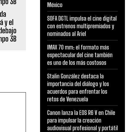
México
ada
SOFA DGTL impulsa el cine digital
á y el
con estrenos multipremiados y
 debajo
nominados al Ariel
mpo 3B
IMAX 70 mm: el formato más
espectacular del cine también
es uno de los más costosos
Stalin González destaca la
importancia del diálogo y los
acuerdos para enfrentar los
retos de Venezuela
Canon lanza la EOS R6 V en Chile
para impulsar la creación
audiovisual profesional y portátil