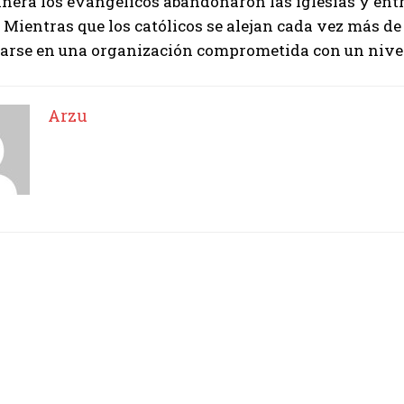
nera los evangélicos abandonaron las iglesias y entra
Arzu
 Mientras que los católicos se alejan cada vez más d
arse en una organización comprometida con un nivel
Arzu