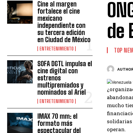
ONG
Cine al margen
fortalece el cine
mexicano
de 
independiente con
su tercera edición
en Ciudad de México
ENTRETENIMIENTO
TOP NE
SOFA DGTL impulsa el
cine digital con
AUTHOR
estrenos
multipremiados y
¿organizac
nominados al Ariel
abandonar
ENTRETENIMIENTO
mucho tiem
financiac
IMAX 70 mm: el
solidarias
formato más
operan.
espectacular del