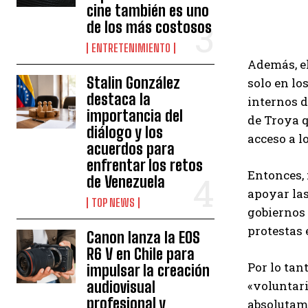
cine también es uno
de los más costosos
ENTRETENIMIENTO
Además, el
Stalin González
solo en lo
destaca la
internos d
importancia del
de Troya q
diálogo y los
acceso a l
acuerdos para
enfrentar los retos
Entonces,
de Venezuela
apoyar las
TOP NEWS
gobiernos 
protestas 
Canon lanza la EOS
R6 V en Chile para
Por lo tan
impulsar la creación
audiovisual
«voluntari
profesional y
absolutam