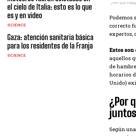
¿Por qué traba
el cielo de Italia: esto es lo que
es y en video
Podemos s
correcto f
SCIENCE
expertos, 
Gaza: atención sanitaria básica
para los residentes de la Franja
Estos son
SCIENCE
aquellos q
de hambre,
horarios d
Unido) ex
¿Por 
junto
Según una