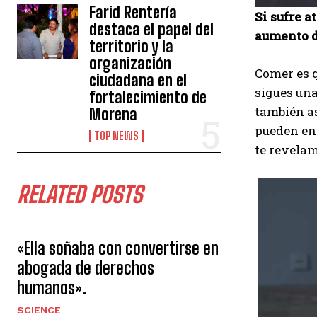
Farid Rentería
Si sufre a
destaca el papel del
aumento d
territorio y la
organización
Comer es q
ciudadana en el
sigues una
fortalecimiento de
también as
Morena
pueden enc
TOP NEWS
te revela
RELATED POSTS
«Ella soñaba con convertirse en
abogada de derechos
humanos».
SCIENCE