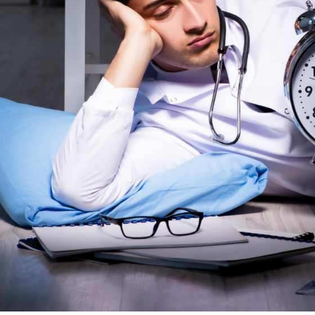
I've read and accept the
Privacy Policy
.
Izer