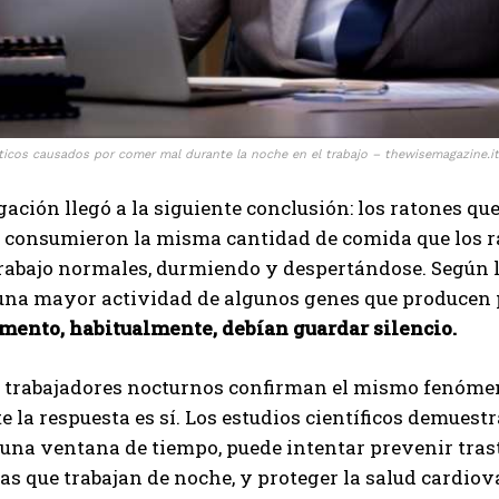
icos causados ​​por comer mal durante la noche en el trabajo – thewisemagazine.it
gación llegó a la siguiente conclusión: los ratones qu
consumieron la misma cantidad de comida que los r
rabajo normales, durmiendo y despertándose. Según lo
una mayor actividad de algunos genes que producen p
mento, habitualmente, debían guardar silencio.
 trabajadores nocturnos confirman el mismo fenómeno
 la respuesta es sí. Los estudios científicos demuestr
 una ventana de tiempo, puede intentar prevenir tras
as que trabajan de noche, y proteger la salud cardiov