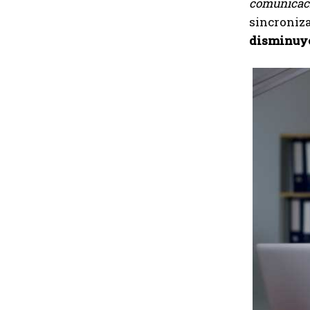
comunicac
sincroniza
disminuye