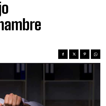
jo
 hambre