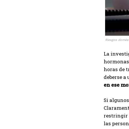
Riesgos domést
La investi
hormonas 
horas de t
deberse a 
en ese mo
Si algunos
Claramente
restringir
las person