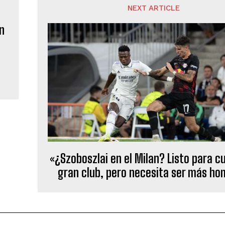
NEXT ARTICLE
n
«¿Szoboszlai en el Milan? Listo para c
gran club, pero necesita ser más h