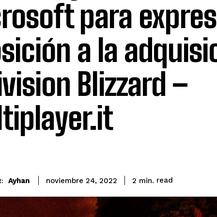
rosoft para expres
sición a la adquisi
ivision Blizzard –
tiplayer.it
read
Ayhan
2
min.
noviembre 24, 2022
: