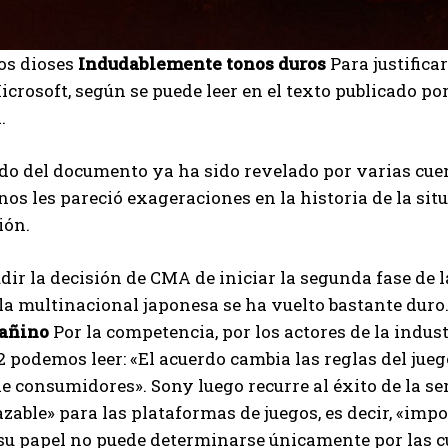
os dioses
Indudablemente tonos duros
Para justifica
icrosoft, según se puede leer en el texto publicado p
.
do del documento ya ha sido revelado por varias cue
nos les pareció exageraciones en la historia de la si
ión.
dir la decisión de CMA de iniciar la segunda fase de 
 la multinacional japonesa se ha vuelto bastante dur
añino
Por la competencia, por los actores de la indus
2 podemos leer: «El acuerdo cambia las reglas del ju
e consumidores». Sony luego recurre al éxito de la ser
zable» para las plataformas de juegos, es decir, «imp
I WANT IN
su papel no puede determinarse únicamente por las c