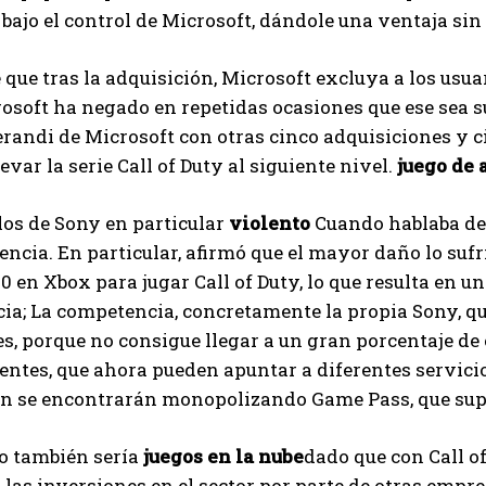
I've read and accept the
Privacy Policy
.
bajo el control de Microsoft, dándole una ventaja sin
que tras la adquisición, Microsoft excluya a los usuar
Ayhan
osoft ha negado en repetidas ocasiones que ese sea su 
andi de Microsoft con otras cinco adquisiciones y c
evar la serie Call of Duty al siguiente nivel.
juego de 
os de Sony en particular
violento
Cuando hablaba de 
ncia. En particular, afirmó que el mayor daño lo sufr
0 en Xbox para jugar Call of Duty, lo que resulta en u
a; La competencia, concretamente la propia Sony, que 
s, porque no consigue llegar a un gran porcentaje de
ntes, que ahora pueden apuntar a diferentes servicios
ón se encontrarán monopolizando Game Pass, que supe
o también sería
juegos en la nube
dado que con Call o
 las inversiones en el sector por parte de otras empre