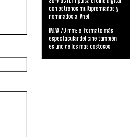
SOFA DGTL impulsa el cine digital
con estrenos multipremiados y
nominados al Ariel
IMAX 70 mm: el formato más
espectacular del cine también
es uno de los más costosos
Website: