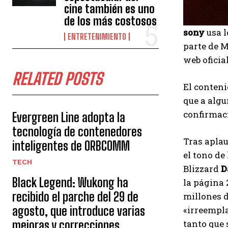
cine también es uno
de los más costosos
sony
usa l
ENTRETENIMIENTO
parte de M
web oficial
RELATED POSTS
El conteni
que a algu
confirmac
Evergreen Line adopta la
tecnología de contenedores
Tras aplau
inteligentes de ORBCOMM
el tono de
TECH
Blizzard
D
Black Legend: Wukong ha
la página 
recibido el parche del 29 de
millones d
agosto, que introduce varias
«irreempla
mejoras y correcciones
tanto que 