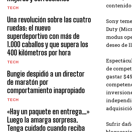
contenido 
TECH
Una revolución sobre las cuatro
Sony teme 
ruedas: el nuevo
Duty (Micr
superdeportivo con más de
modus oper
1.000 caballos y que supera los
deseo de ll
400 kilómetros por hora
Espectácul
TECH
de compete
Bungie despidió a un director
gastar $45
de maratón por
competenci
comportamiento inapropiado
inversione
independie
TECH
adquisici
«Hay un paquete en entrega…»
Luego la amarga sorpresa.
Sufrir dañ
Tenga cuidado cuando reciba
bloquearía