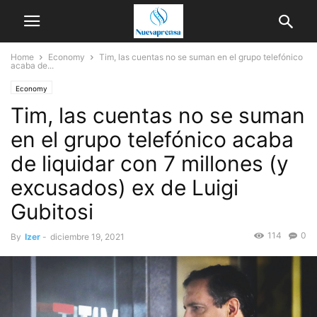
Home
Economy
Tim, las cuentas no se suman en el grupo telefónico
acaba de...
Economy
Tim, las cuentas no se suman
en el grupo telefónico acaba
de liquidar con 7 millones (y
excusados) ex de Luigi
Gubitosi
114
0
By
Izer
-
diciembre 19, 2021