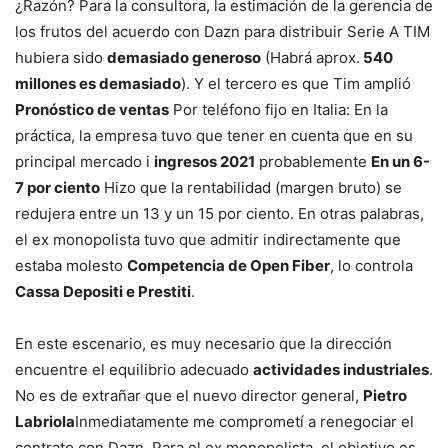
¿Razón? Para la consultora, la estimación de la gerencia de
los frutos del acuerdo con Dazn para distribuir Serie A TIM
hubiera sido
demasiado generoso
(Habrá aprox.
540
millones es demasiado
). Y el tercero es que Tim amplió
Pronóstico de ventas
Por teléfono fijo en Italia: En la
práctica, la empresa tuvo que tener en cuenta que en su
principal mercado i
ingresos 2021
probablemente
En un 6-
7 por ciento
Hizo que la rentabilidad (margen bruto) se
redujera entre un 13 y un 15 por ciento. En otras palabras,
el ex monopolista tuvo que admitir indirectamente que
estaba molesto
Competencia de Open Fiber
, lo controla
Cassa Depositi e Prestiti
.
En este escenario, es muy necesario que la dirección
encuentre el equilibrio adecuado
actividades industriales
.
No es de extrañar que el nuevo director general,
Pietro
Labriola
Inmediatamente me comprometí a renegociar el
contrato con Dazn. Para el ex monopolista, el objetivo es