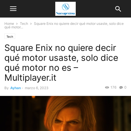
Home
Tech
Square Enix no quiere decir qué motor usaste, solo dice
qué motor...
Tech
Square Enix no quiere decir
qué motor usaste, solo dice
qué motor no es –
Multiplayer.it
176
0
By
Ayhan
-
marzo 6, 2023