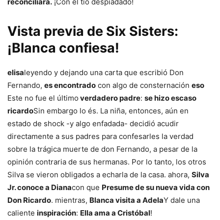
reconciliará.
¡Con el tío despiadado!
Vista previa de Six Sisters:
¡Blanca confiesa!
elisa
leyendo y dejando una carta que escribió Don
Fernando,
es encontrado
con algo de consternación
eso
Este no fue el último
verdadero padre
:
se hizo escaso
ricardo
Sin embargo lo és. La niña, entonces, aún en
estado de shock -y algo enfadada- decidió acudir
directamente a sus padres para confesarles la verdad
sobre la trágica muerte de don Fernando, a pesar de la
opinión contraria de sus hermanas. Por lo tanto, los otros
Silva se vieron obligados a echarla de la casa. ahora,
Silva
Jr. conoce a Diana
con que
Presume de su nueva vida con
Don Ricardo
. mientras,
Blanca visita a Adela
Y dale una
caliente
inspiración
:
Ella ama a Cristóbal
!