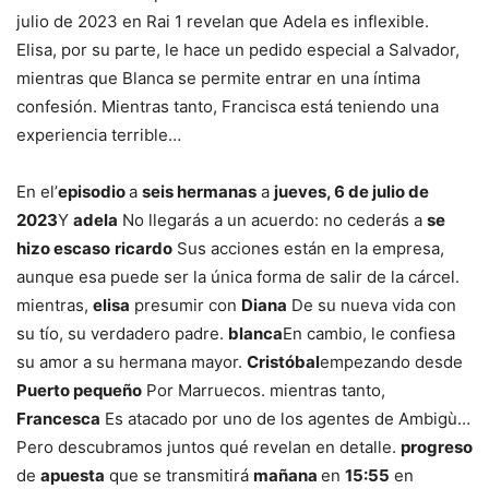
julio de 2023 en Rai 1 revelan que Adela es inflexible.
Elisa, por su parte, le hace un pedido especial a Salvador,
mientras que Blanca se permite entrar en una íntima
confesión. Mientras tanto, Francisca está teniendo una
experiencia terrible…
En el’
episodio
a
seis hermanas
a
jueves, 6 de julio de
2023
Y
adela
No llegarás a un acuerdo: no cederás a
se
hizo escaso
ricardo
Sus acciones están en la empresa,
aunque esa puede ser la única forma de salir de la cárcel.
mientras,
elisa
presumir con
Diana
De su nueva vida con
su tío, su verdadero padre.
blanca
En cambio, le confiesa
su amor a su hermana mayor.
Cristóbal
empezando desde
Puerto pequeño
Por Marruecos. mientras tanto,
Francesca
Es atacado por uno de los agentes de Ambigù…
Pero descubramos juntos qué revelan en detalle.
progreso
de
apuesta
que se transmitirá
mañana
en
15:55
en