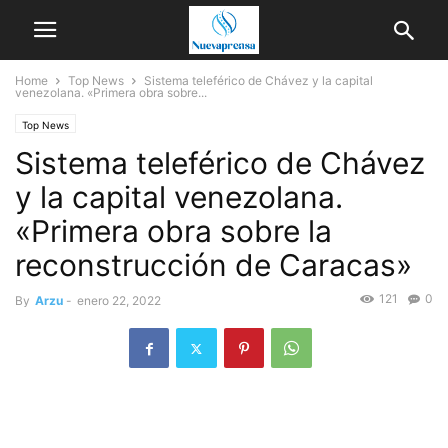
Home
Top News
Sistema teleférico de Chávez y la capital
venezolana. «Primera obra sobre...
Top News
Sistema teleférico de Chávez
y la capital venezolana.
«Primera obra sobre la
reconstrucción de Caracas»
121
0
By
Arzu
-
enero 22, 2022