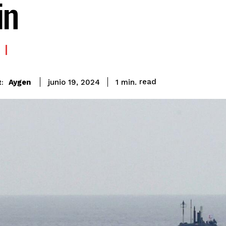
in
read
Aygen
1
min.
junio 19, 2024
: