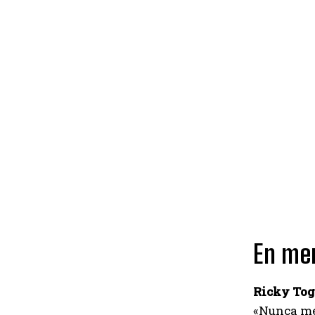
En mem
Ricky To
«Nunca me 