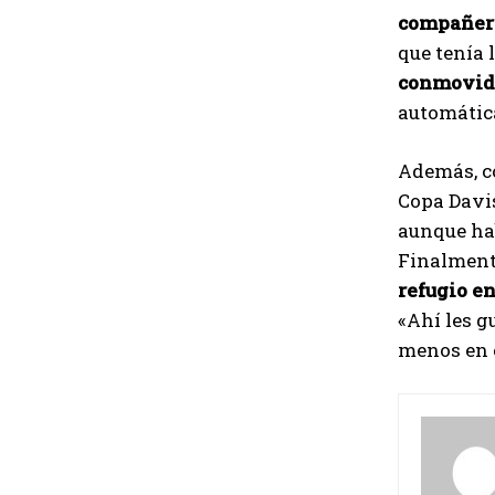
compañero
que tenía 
conmovido
automátic
Además, co
Copa Davis
aunque hab
Finalmente
refugio en
«Ahí les g
menos en e
S
i