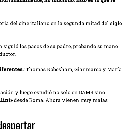
fortunadamente, no funcionó. Esto es lo que le
toria del cine italiano en la segunda mitad del siglo
n siguió los pasos de su padre, probando su mano
ductor.
iferentes.
: Thomas Robesham, Gianmarco y María
lmación y luego estudió no solo en DAMS sino
llini»
desde Roma. Ahora vienen muy malas
despertar