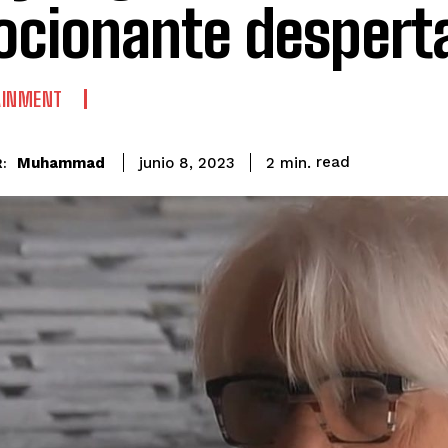
cionante despert
AINMENT
read
Muhammad
2
min.
junio 8, 2023
: