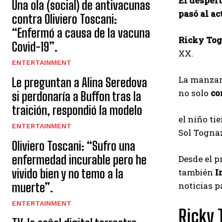
El despert
Una ola (social) de antivacunas
pasó al act
contra Oliviero Toscani:
“Enfermó a causa de la vacuna
Ricky Tog
Covid-19”.
XX.
ENTERTAINMENT
La manzana
Le preguntan a Alina Seredova
no solo
co
si perdonaría a Buffon tras la
traición, respondió la modelo
el niño t
ENTERTAINMENT
Sol Tognaz
Oliviero Toscani: “Sufro una
enfermedad incurable pero he
Desde el p
vivido bien y no temo a la
también
I
noticias p
muerte”.
ENTERTAINMENT
Ricky 