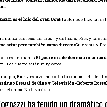
ar de Ricky Tognazzi nunca fue tan placentero. Desa
or.
I've read and accept the
Privacy Policy
.
nazzi es el hijo del gran Ugo
El actor que hizo la his
Muhammad
 nunca cae lejos del árbol, y de hecho, Ricky tambié
mo actor pero también como director
Guionista y Pro
iene tres hermanos
El padre era de dos matrimonios d
zi. Los cuatro están muy cerca.
rincipio, Ricky estuvo en contacto con los sets de fi
nstituto Estatal de Cine y Televisión «Roberto Rosse
ara el chico. No tuvo éxito …
Tognazzi ha tenido un dramático 