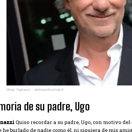
Ricky Tognazzi – Metropolinotizie.it
oria de su padre, Ugo
gnazzi
Quiso recordar a su padre, Ugo, con motivo del e
he burlado de nadie como él, ni siquiera de mis amigos