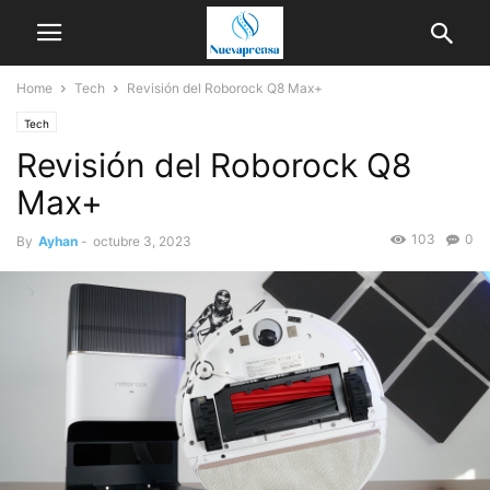
Home
Tech
Revisión del Roborock Q8 Max+
Tech
Revisión del Roborock Q8
Max+
103
0
By
Ayhan
-
octubre 3, 2023