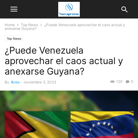
Home
Top News
¿Puede Venezuela aprovechar el caos actual y
anexarse ​​Guyana?
Top News
¿Puede Venezuela
aprovechar el caos actual y
anexarse ​​Guyana?
120
0
By
Arzu
-
noviembre 3, 2023