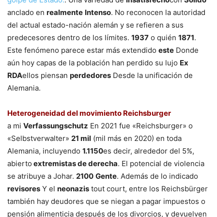
anclado en
realmente
Intenso
. No reconocen la autoridad
del actual estado-nación alemán y se refieren a sus
predecesores dentro de los límites.
1937
o quién
1871
.
Este fenómeno parece estar más extendido
este
Donde
aún hoy capas de la población han perdido su lujo
Ex
RDA
ellos piensan
perdedores
Desde la unificación de
Alemania.
Heterogeneidad del movimiento Reichsburger
a mi
Verfassungschutz
En 2021 fue «Reichsburger» o
«Selbstverwalter»
21 mil
(mil más en 2020) en toda
Alemania, incluyendo
1.1150
es decir, alrededor del 5%,
abierto
extremistas de derecha
. El potencial de violencia
se atribuye a Johar.
2100
Gente
. Además de lo indicado
revisores
Y el
neonazis
tout court, entre los Reichsbürger
también hay deudores que se niegan a pagar impuestos o
pensión alimenticia después de los divorcios, y devuelven