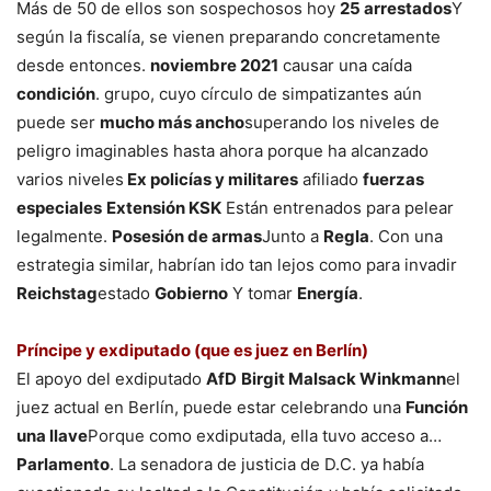
Más de 50 de ellos son sospechosos hoy
25 arrestados
Y
según la fiscalía, se vienen preparando concretamente
desde entonces.
noviembre 2021
causar una caída
condición
. grupo, cuyo círculo de simpatizantes aún
puede ser
mucho más ancho
superando los niveles de
peligro imaginables hasta ahora porque ha alcanzado
varios niveles
Ex policías y militares
afiliado
fuerzas
especiales
Extensión KSK
Están entrenados para pelear
legalmente.
Posesión de armas
Junto a
Regla
. Con una
estrategia similar, habrían ido tan lejos como para invadir
Reichstag
estado
Gobierno
Y tomar
Energía
.
Príncipe y exdiputado (que es juez en Berlín)
El apoyo del exdiputado
AfD
Birgit Malsack Winkmann
el
juez actual en Berlín, puede estar celebrando una
Función
una llave
Porque como exdiputada, ella tuvo acceso a…
Parlamento
. La senadora de justicia de D.C. ya había