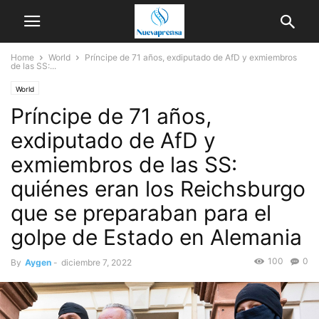
Home
World
Príncipe de 71 años, exdiputado de AfD y exmiembros
de las SS:...
World
Príncipe de 71 años,
exdiputado de AfD y
exmiembros de las SS:
quiénes eran los Reichsburgo
que se preparaban para el
golpe de Estado en Alemania
100
0
By
Aygen
-
diciembre 7, 2022