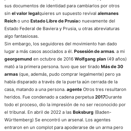
sus documentos de identidad para cambiarlos por otros
sin
el valor
legal
quieres un supuesto revival
alemanes
Reich
o uno
Estado Libre de Prusia
o nuevamente del
Estado Federal de Baviera y Prusia, u otras abreviaturas
algo fantasiosas.
Sin embargo, los seguidores del movimiento han dado
lugar a más casos asociados a él.
Posesión de armas
. a mi
georgemund
en octubre de 2016
Wolfgang
plan
(49 años)
mató a la primera persona. tuvo que ser tirado
Más de 30
armas
(que, además, pudo comprar legalmente) pero ya
había disparado a través de la puerta aún cerrada de la
casa, matando a una persona.
agente
Otros tres resultaron
heridos. Fue condenado a cadena perpetua
2017
Durante
todo el proceso, dio la impresión de no ser reconocido por
el tribunal. En abril de 2022 a las
Boksburg
(Baden-
Württemberg) Se encontró un arsenal. Los agentes
entraron en un complot para apoderarse de un arma pero