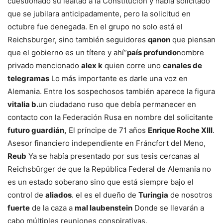
cuestionado su lealtad a la Constitución y había solicitado
que se jubilara anticipadamente, pero la solicitud en
octubre fue denegada. En el grupo no solo está el
Reichsburger, sino también seguidores
qanon
que piensan
que el gobierno es un títere y ahí”
país profundo
nombre
privado mencionado
alex k
quien corre uno
canales de
telegramas
Lo más importante es darle una voz en
Alemania. Entre los sospechosos también aparece la figura
vitalia b.
un ciudadano ruso que debía permanecer en
contacto con la Federación Rusa en nombre del solicitante
futuro guardián,
El príncipe de 71 años
Enrique Roche XIII
.
Asesor financiero independiente en Fráncfort del Meno,
Reub
Ya se había presentado por sus tesis cercanas al
Reichsbürger de que la República Federal de Alemania no
es un estado soberano sino que está siempre bajo el
control de
aliados
. el es el dueño de
Turingia
de nosotros
fuerte
de la caza a
mal laubenstein
Donde se llevarán a
cabo múltiples reuniones conspirativas.