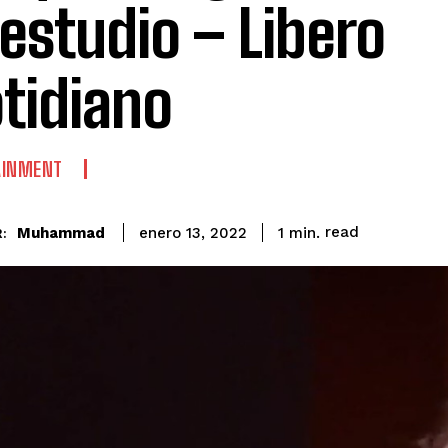
 estudio – Libero
tidiano
AINMENT
read
Muhammad
1
min.
enero 13, 2022
: