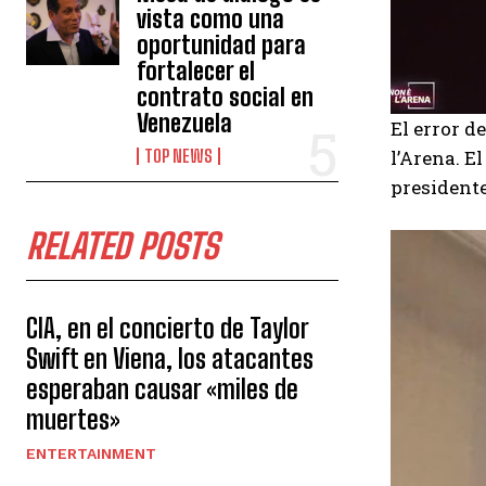
vista como una
oportunidad para
fortalecer el
contrato social en
Venezuela
El error d
TOP NEWS
l’Arena. E
presidente
RELATED POSTS
CIA, en el concierto de Taylor
Swift en Viena, los atacantes
esperaban causar «miles de
muertes»
ENTERTAINMENT