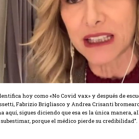
I've read and accept the
Privacy Policy
.
Muhammad
identifica hoy como «No Covid vax» y después de esc
setti, Fabrizio Brigliasco y Andrea Crisanti bromearon
a aquí, sigues diciendo que esa es la única manera, al
 subestimar, porque el médico pierde su credibilidad”.