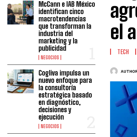
agr
McCann e IAB México
identifican cinco
macrotendencias
el 
que transforman la
industria del
marketing y la
publicidad
TECH
NEGOCIOS
Cogliva impulsa un
AUTHOR
nuevo enfoque para
la consultoría
estratégica basado
en diagnóstico,
decisiones y
ejecución
NEGOCIOS