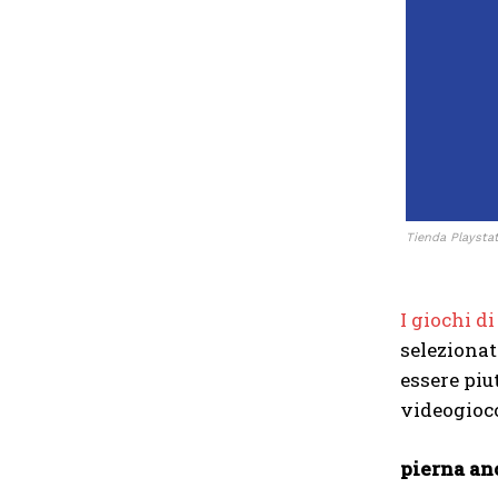
Tienda Playsta
I giochi d
selezionat
essere piu
videogioco
pierna an