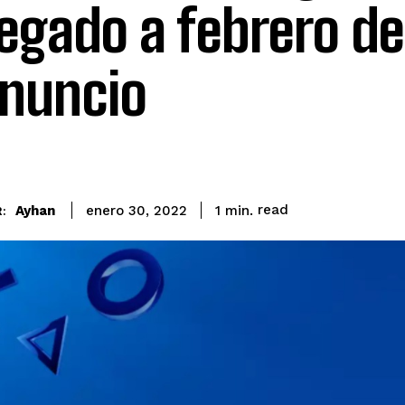
egado a febrero de
anuncio
read
Ayhan
1
min.
enero 30, 2022
: