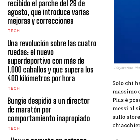
recibido el parche del 29 de
agosto, que introduce varias
mejoras y correcciones
TECH
Una revolución sobre las cuatro
ruedas: el nuevo
superdeportivo con más de
1.000 caballos y que supera los
Playstation Plu
400 kilómetros por hora
Solo chi h
TECH
massimo da
Plus è pos
Bungie despidió a un director
messi al s
de maratón por
sullo store
comportamiento inapropiado
chiacchie
TECH