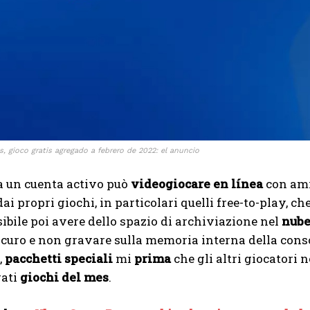
I've read and accept the
Privacy Policy
.
Ayhan
s, gioco gratis agregado a febrero de 2022: el anuncio
a un cuenta activo può
videogiocare en línea
con amig
i propri giochi, in particolari quelli free-to-play, 
sibile poi avere dello spazio di archiviazione nel
nub
icuro e non gravare sulla memoria interna della console
,
pacchetti speciali
mi
prima
che gli altri giocatori 
rati
giochi del mes
.