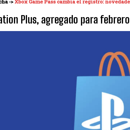
cha ->
Xbox Game Pass cambia el registro: novedade
ation Plus, agregado para febrero