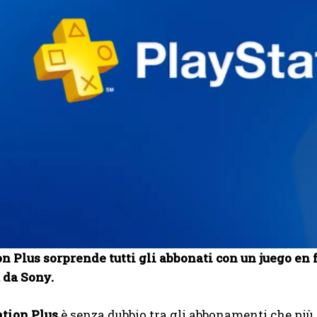
n Plus sorprende tutti gli abbonati con un juego en fe
a da Sony.
ation Plus
è senza dubbio tra gli abbonamenti che più 