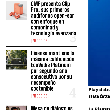
CMF presenta Clip
Pro, sus primeros
audífonos open-ear
con enfoque en
comodidad y
tecnología avanzada
NEGOCIOS
Hisense mantiene la
máxima calificación
EcoVadis Platinum
por segundo año
consecutivo por su
desempeño
sostenible
Playstatio
stata fatt
NEGOCIOS
Mesa de diálogo es
La Playst