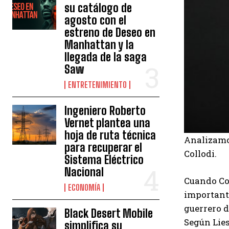
su catálogo de
agosto con el
estreno de Deseo en
Manhattan y la
llegada de la saga
Saw
ENTRETENIMIENTO
Ingeniero Roberto
Vernet plantea una
hoja de ruta técnica
Analizamos
para recuperar el
Collodi.
Sistema Eléctrico
Nacional
Cuando Col
ECONOMÍA
importante
guerrero d
Black Desert Mobile
Según Lies
simplifica su