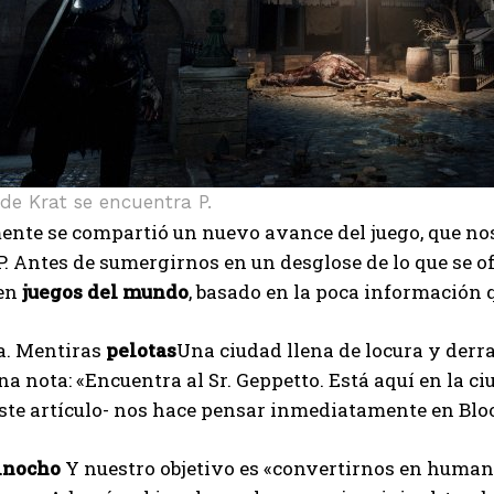
I've read and accept the
Privacy Policy
.
Ayhan
de Krat se encuentra P.
nte se compartió un nuevo avance del juego, que nos
 P. Antes de sumergirnos en un desglose de lo que se o
 en
juegos del mundo
, basado en la poca información 
 a. Mentiras
pelotas
Una ciudad llena de locura y der
a nota: «Encuentra al Sr. Geppetto. Está aquí en la 
ste artículo- nos hace pensar inmediatamente en Blo
inocho
Y nuestro objetivo es «convertirnos en humano