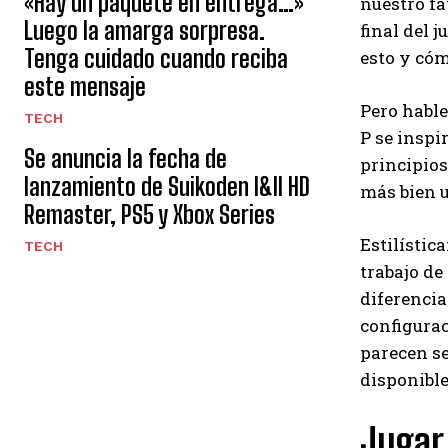
«Hay un paquete en entrega…»
nuestro fa
Luego la amarga sorpresa.
final del 
Tenga cuidado cuando reciba
esto y có
este mensaje
Pero hable
TECH
P se inspi
Se anuncia la fecha de
principios
lanzamiento de Suikoden I&II HD
más bien u
Remaster, PS5 y Xbox Series
Estilísti
TECH
trabajo de 
diferencia
configurac
parecen se
disponible
Jugar