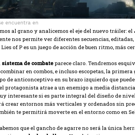
se encuentra en
os al grano y analicemos el eje del nuevo tráiler: el
nte nos permite ver diferentes secuencias, editadas
 Lies of P es un juego de acción de buen ritmo, más ce
l
sistema de combate
parece claro. Tendremos esquiva
combinar en combos, e incluso escopetas, la primera
ipo de anticonceptivo en su brazo izquierdo que pued
el protagonista atrae a un enemigo a media distanci
uy interesante si es parte integral del diseño de niv
rá crear entornos más verticales y ordenados sin preo
mbién te permitirá moverte en el entorno como en Se
bemos que el gancho de agarre no será la única herr