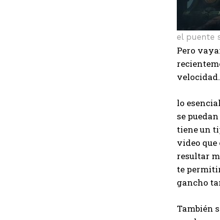
el puente 
Pero vayam
recienteme
velocidad.
lo esencia
se puedan 
tiene un t
video que 
resultar m
te permiti
gancho ta
También sa