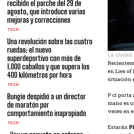
recibido el parche del 29 de
agosto, que introduce varias
mejoras y correcciones
TECH
Una revolución sobre las cuatro
ruedas: el nuevo
La ciudad 
superdeportivo con más de
Recienteme
1.000 caballos y que supera los
en Lies of
400 kilómetros por hora
situación
TECH
P ci porta
Bungie despidió a un director
mano es un
de maratón por
veces en e
comportamiento inapropiado
TECH
Estarán
P