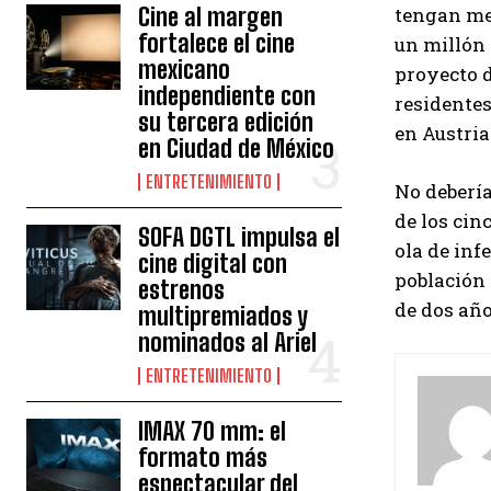
Cine al margen
tengan me
fortalece el cine
un millón 
mexicano
proyecto d
independiente con
residente
su tercera edición
en Austria
en Ciudad de México
ENTRETENIMIENTO
No debería
de los cin
SOFA DGTL impulsa el
ola de in
cine digital con
población 
estrenos
de dos año
multipremiados y
nominados al Ariel
ENTRETENIMIENTO
IMAX 70 mm: el
formato más
espectacular del