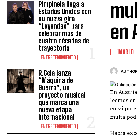
mul
Pimpinela llega a
Estados Unidos con
su nueva gira
en 
“Leyendas” para
celebrar más de
cuatro décadas de
trayectoria
WORLD
ENTRETENIMIENTO
R.Cela lanza
AUTHOR
“Máquina de
Guerra”, un
En Austria
proyecto musical
leemos en 
que marca una
en vigor e
nueva etapa
internacional
multa podr
ENTRETENIMIENTO
Habrá exce