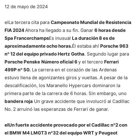
12 de mayo de 2024
el
La tercera cita para
Campeonato Mundial de Resistencia
FIA 2024
Ahora ha llegado a su fin. Ganar
6 horas desde
Spa Francorchamps
Es inusual
La duración 8 es de
aproximadamente ocho horas.
Él estaba ahí
Porsche 963
nº 12 del equipo privado Hertz Gotha
. Segundo lugar para
Porsche Penske
Número oficial 6
y el tercero
Ferrari
499P nº 50.
La carrera en el corazón de las Ardenas
estuvo llena de agonizantes giros y vueltas. A pesar de la
descalificación, los Maranello Hypercars dominaron la
primera parte de la carrera de 6 horas. Sin embargo, uno
bandera roja
Un grave accidente que involucró al Cadillac
No. 2 arruinó las esperanzas de Ferrari de ganar.
el
Un fuerte accidente provocado por el Cadillac nº2 con
el BMW M4 LMGT3 nº32 del equipo WRT y Peugeot