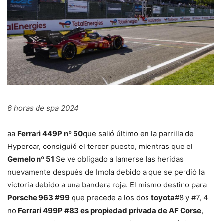
6 horas de spa 2024
a
a
Ferrari 449P nº 50
que salió último en la parrilla de
Hypercar, consiguió el tercer puesto, mientras que el
Gemelo nº 51
Se ve obligado a lamerse las heridas
nuevamente después de Imola debido a que se perdió la
victoria debido a una bandera roja. El mismo destino para
Porsche 963 #99
que precede a los dos
toyota
#8 y #7, 4
no
Ferrari 499P #83 es ​​propiedad privada de AF Corse
,