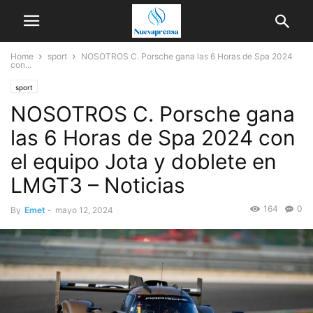
Home
sport
NOSOTROS C. Porsche gana las 6 Horas de Spa 2024
con...
sport
NOSOTROS C. Porsche gana
las 6 Horas de Spa 2024 con
el equipo Jota y doblete en
LMGT3 – Noticias
164
0
By
Emet
-
mayo 12, 2024