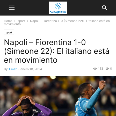
Home
sport
Napoli – Fiorentina 1-0 (Simeone 22): El italiano está en
movimiento
sport
Napoli – Fiorentina 1-0
(Simeone 22): El italiano está
en movimiento
118
0
By
Emet
-
enero 18, 2024