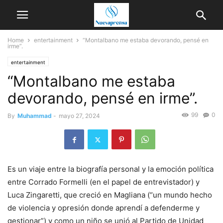
Home
entertainment
“Montalbano me estaba devorando, pensé en
irme”.
entertainment
“Montalbano me estaba
devorando, pensé en irme”.
99
0
By
Muhammad
-
mayo 27, 2024
Es un viaje entre la biografía personal y la emoción política
entre Corrado Formelli (en el papel de entrevistador) y
Luca Zingaretti, que creció en Magliana (“un mundo hecho
de violencia y opresión donde aprendí a defenderme y
gestionar”) y como un niño se unió al Partido de Unidad