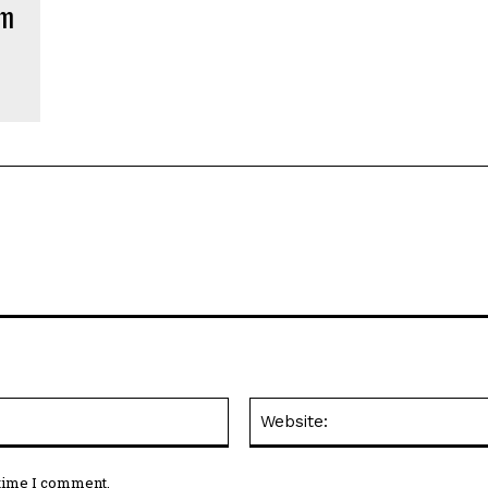
am
Email:*
 time I comment.