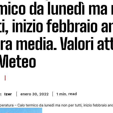
mico da lunedì ma 
ti, inizio febbraio 
ra media. Valori att
Meteo
read
Izer
1
min.
enero 30, 2022
: