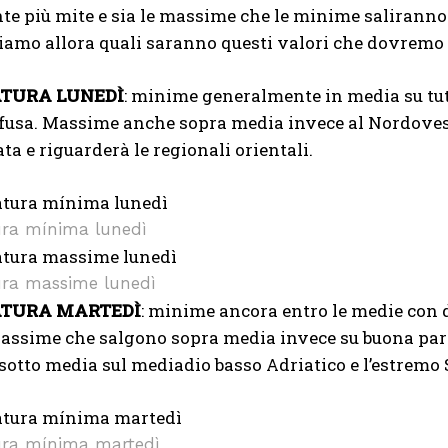
te più mite e sia le massime che le minime salirann
diamo allora quali saranno questi valori che dovremo 
TURA LUNEDÌ
: minime generalmente in media su tut
usa. Massime anche sopra media invece al Nordovest p
ata e riguarderà le regionali orientali.
ra mínima lunedì
I WANT IN
ra massime lunedì
TURA MARTEDÌ
: minime ancora entro le medie con 
I've read and accept the
Privacy Policy
.
assime che salgono sopra media invece su buona par
otto media sul mediadio basso Adriatico e l’estremo 
Izer
ra mínima martedì