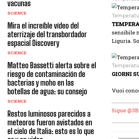
vacunas
SCIENCE
Temperatu
TEMPERA
Mira el increíble vídeo del
sensibile n
aterrizaje del transbordador
Liguria. S
espacial Discovery
SCIENCE
Matteo Bassetti alerta sobre el
Temperatu
riesgo de contaminación de
GIORNI S
bacterias y moho en las
botellas de agua: su consejo
Vuoi conos
SCIENCE
Sigue @3B
Restos luminosos parecidos a
meteoros fueron avistados en
el cielo de Italia: esto es lo que