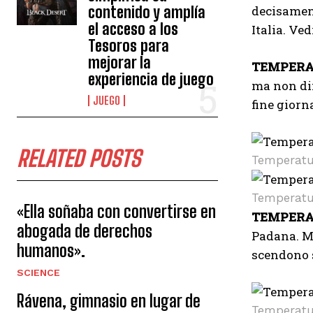
contenido y amplía
decisamen
el acceso a los
Italia. Ve
Tesoros para
mejorar la
TEMPERA
experiencia de juego
ma non dif
JUEGO
fine giorn
RELATED POSTS
Temperatu
Temperatu
«Ella soñaba con convertirse en
TEMPERA
abogada de derechos
Padana. M
humanos».
scendono s
SCIENCE
Rávena, gimnasio en lugar de
Temperatu