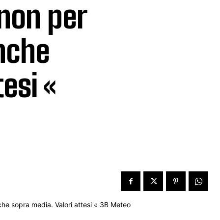
non per
anche
esi «