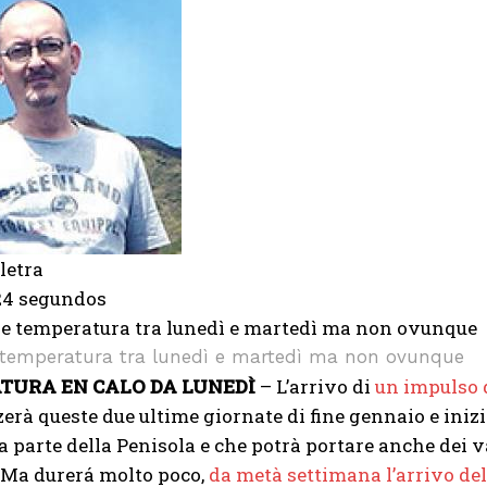
letra
 24 segundos
e temperatura tra lunedì e martedì ma non ovunque
TURA EN CALO DA LUNEDÌ
– L’arrivo di
un impulso d
zerà queste due ultime giornate di fine gennaio e inizi
a parte della Penisola e che potrà portare anche dei 
 Ma durerá molto poco,
da metà settimana l’arrivo de