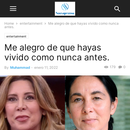
Home
entertainment
Me alegro de que hayas vivido como nunca
antes.
entertainment
Me alegro de que hayas
vivido como nunca antes.
179
0
By
Muhammad
-
enero 11, 2022