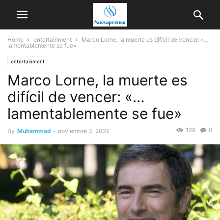
Home
entertainment
Marco Lorne, la muerte es difícil de vencer: «…
lamentablemente se fue»
entertainment
Marco Lorne, la muerte es
difícil de vencer: «…
lamentablemente se fue»
129
0
By
Muhammad
-
noviembre 3, 2022