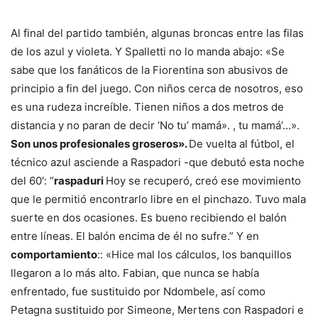
Al final del partido también, algunas broncas entre las filas
de los azul y violeta. Y Spalletti no lo manda abajo: «Se
sabe que los fanáticos de la Fiorentina son abusivos de
principio a fin del juego. Con niños cerca de nosotros, eso
es una rudeza increíble. Tienen niños a dos metros de
distancia y no paran de decir ‘No tu’ mamá». , tu mamá’…».
Son unos profesionales groseros».
De vuelta al fútbol, ​​el
técnico azul asciende a Raspadori -que debutó esta noche
del 60′: “
raspaduri
Hoy se recuperó, creó ese movimiento
que le permitió encontrarlo libre en el pinchazo. Tuvo mala
suerte en dos ocasiones. Es bueno recibiendo el balón
entre líneas. El balón encima de él no sufre.” Y en
comportamiento
:: «Hice mal los cálculos, los banquillos
llegaron a lo más alto. Fabian, que nunca se había
enfrentado, fue sustituido por Ndombele, así como
Petagna sustituido por Simeone, Mertens con Raspadori e