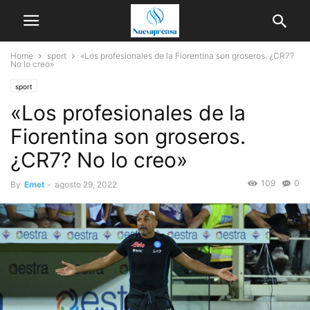
Home
sport
«Los profesionales de la Fiorentina son groseros. ¿CR7?
No lo creo»
sport
«Los profesionales de la
Fiorentina son groseros.
¿CR7? No lo creo»
109
0
By
Emet
-
agosto 29, 2022