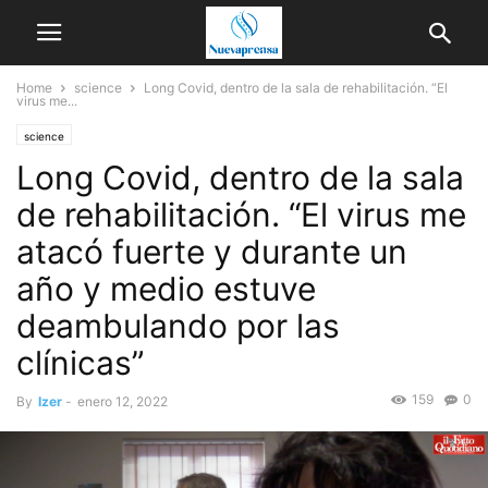
Home
science
Long Covid, dentro de la sala de rehabilitación. “El
virus me...
science
Long Covid, dentro de la sala
de rehabilitación. “El virus me
atacó fuerte y durante un
año y medio estuve
deambulando por las
clínicas”
159
0
By
Izer
-
enero 12, 2022