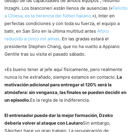
debajo de las capacidades de ambos equipos”, resumió
Inzaghi. Los bianconeri están llenos de ausencias («
Felicito
a Chiesa, es la herencia del fútbol italiano.
»), Inter en
perfectas condiciones y con toda su fuerza, el equipo a
batir, en San Siro en la última multitud antes
Aforo
reducido a cinco mil almas
. En las gradas estará el
presidente Stephen Chang, que no ha vuelto a Appiano
Gentile tras su visita el pasado sábado.
«Es bueno tener al jefe aquí físicamente, pero realmente
nunca lo he extrañado, siempre estamos en contacto.
La
motivación adicional para entregar el 120% será la
atmósfera: sin venganza, las finales se pueden decidir en
un episodio.
Es la regla de la indiferencia.
El entrenador puede dar la mejor formación, Dzeko
debería volver al ataque con Lautaro
Sin embargo,
Sánchez hace un gran trabajo. La recuperación de