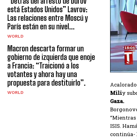
“Detrás del arresto de Durov
está Estados Unidos” Lavrov:
Las relaciones entre Moscú y
París están en su nivel...
WORLD
Macron descarta formar un
gobierno de izquierda que enoje
a Francia: “Traicionó a los
votantes y ahora hay una
propuesta para destituirlo”.
Acalorado
Mili
y sub
WORLD
Gaza.
Borgonovo 
“Mientras
ISIS. Hamá
continúa-