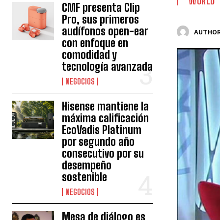
WORLD
CMF presenta Clip
Pro, sus primeros
audífonos open-ear
AUTHOR
con enfoque en
comodidad y
tecnología avanzada
NEGOCIOS
Hisense mantiene la
máxima calificación
EcoVadis Platinum
por segundo año
consecutivo por su
desempeño
sostenible
NEGOCIOS
Mesa de diálogo es