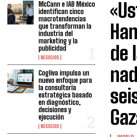
«Us
McCann e IAB México
identifican cinco
macrotendencias
Ham
que transforman la
industria del
marketing y la
de 
publicidad
NEGOCIOS
nad
Cogliva impulsa un
nuevo enfoque para
la consultoría
sei
estratégica basado
en diagnóstico,
decisiones y
Gaz
ejecución
NEGOCIOS