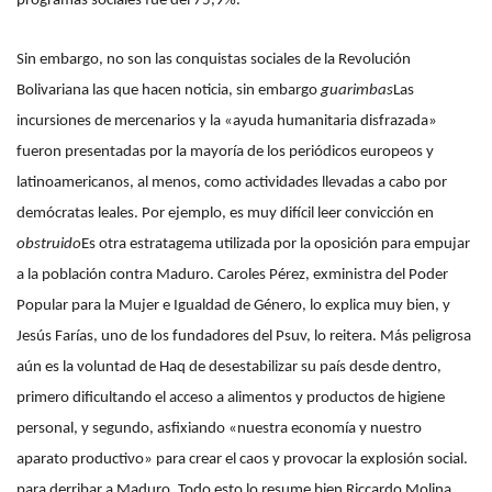
programas sociales fue del 75,9%.
Sin embargo, no son las conquistas sociales de la Revolución
Bolivariana las que hacen noticia, sin embargo
guarimbas
Las
incursiones de mercenarios y la «ayuda humanitaria disfrazada»
fueron presentadas por la mayoría de los periódicos europeos y
latinoamericanos, al menos, como actividades llevadas a cabo por
demócratas leales. Por ejemplo, es muy difícil leer convicción en
obstruido
Es otra estratagema utilizada por la oposición para empujar
a la población contra Maduro. Caroles Pérez, exministra del Poder
Popular para la Mujer e Igualdad de Género, lo explica muy bien, y
Jesús Farías, uno de los fundadores del Psuv, lo reitera. Más peligrosa
aún es la voluntad de Haq de desestabilizar su país desde dentro,
primero dificultando el acceso a alimentos y productos de higiene
personal, y segundo, asfixiando «nuestra economía y nuestro
aparato productivo» para crear el caos y provocar la explosión social.
para derribar a Maduro. Todo esto lo resume bien Riccardo Molina,