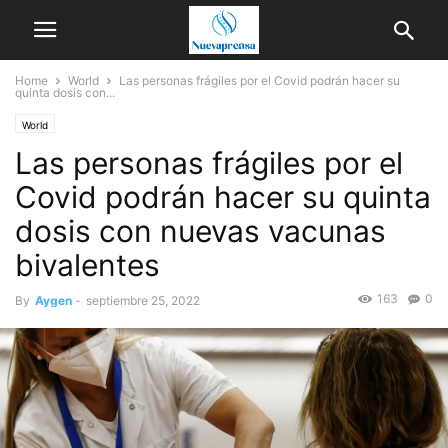
Home
World
Las personas frágiles por el Covid podrán hacer su
quinta dosis con...
World
Las personas frágiles por el
Covid podrán hacer su quinta
dosis con nuevas vacunas
bivalentes
163
0
By
Aygen
-
septiembre 25, 2022