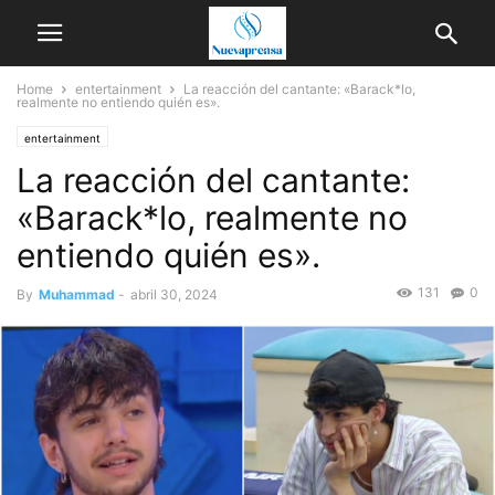
Home
entertainment
La reacción del cantante: «Barack*lo,
realmente no entiendo quién es».
entertainment
La reacción del cantante:
«Barack*lo, realmente no
entiendo quién es».
131
0
By
Muhammad
-
abril 30, 2024